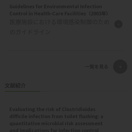
Guidelines for Environmental Infection
Control in Health-Care Facilities（2003年）
医療施設における環境感染制御のため
のガイドライン
一覧を見る
文献紹介
Evaluating the risk of Clostridioides
difficile infection from toilet flushing: a
quantitative microbial risk assessment
and implications for infection control