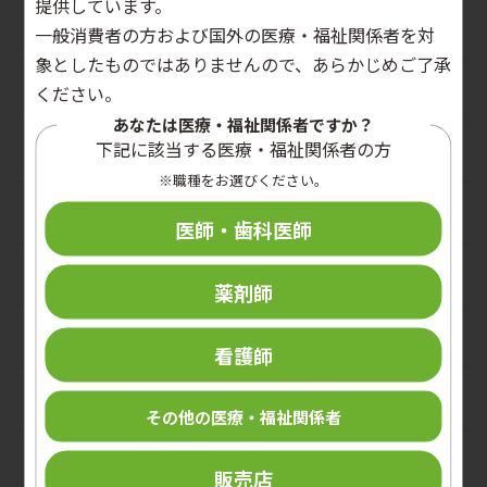
提供しています。
手指衛生
一般消費者の方および国外の医療・福祉関係者を対
象としたものではありませんので、あらかじめご了承
環境管理
ください。
あなたは医療・福祉関係者ですか？
下記に該当する医療・福祉関係者の方
洗浄・消毒・滅菌
※職種をお選びください。
PPE（個人防護具）
医師・歯科医師
職業感染制御
薬剤師
手術関連
看護師
デバイス関連
その他の医療・福祉関係者
スキンケア
販売店