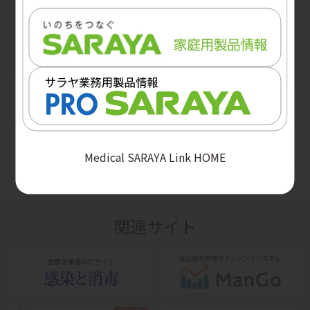
冊子をご希望の方は、各営業担当者にお問い合わ
せください。なお、在庫状況により、ご用意でき
ないものもございます。ご了承ください。
HosCom
2026 vol.23 no.2
Supplysm
Medical SARAYA Link HOME
2026 vol.23 no.1
2026 vol.18 no.1
健康すまいる
2025 vol.22 no.3
2025 vol.17 no.2
2026 vol.39
関連サイト
2025 vol.22 no.2
2025 vol.17 no.1
2025 vol.38
2025 vol.22 no.1
2024 vol.16 no.2
HosCom×健康すまいる（2025）