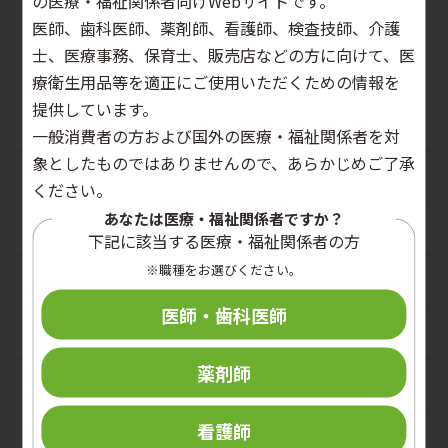
の医療・福祉関係者向けWebサイトです。
Complex design of surgical instruments as
医師、歯科医師、薬剤師、看護師、検査技師、介護
barrier for cleaning effectiveness,
士、医療事務、保育士、販売店などの方に向けて、医
favouring biofilm formation
療衛生用品等を適正にご使用いただくための情報を
手術器具の複雑な設計は洗浄効果を阻害し、バ
提供しています。
イオフィルムの形成を促進する
一般消費者の方および国外の医療・福祉関係者を対
象としたものではありませんので、あらかじめご了承
文献紹介
ください。
あなたは医療・福祉関係者ですか？
感染対策全般
下記に該当する医療・福祉関係者の方
※職種をお選びください。
手指衛生
医師・歯科医師
環境管理
薬剤師
洗浄・消毒・滅菌
看護師
PPE（個人防護具）