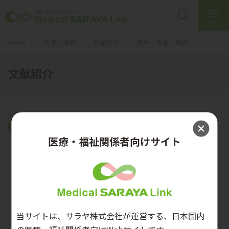
MENU
Home
領域別情報
文献紹介
洗浄・消毒・滅菌
文献紹介
洗浄・消毒・滅菌
医療・福祉関係者向けサイト
Analysis of microbial contamination
during use and reprocessing of surgical
instruments and sterile packaging
systems
手術器械と滅菌包装システムの使用中および再
生処理中の微生物汚染の分析
当サイトは、サラヤ株式会社が運営する、日本国内