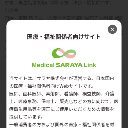
対象：再生処理業務に関わる方（直接・間接問わず）
出演者
司会：齋藤 篤 先生（大阪大学医学部附属病院 材料部 副部
長）
コメンテーター：佐藤 裕子 先生（東北大学病院 材料部 看
医療・福祉関係者向けサイト
護師長）
ゲストスピーカー：中山 めぐみ 先生（中之島アイセン
ター 看護師長）
テーマ
再生処理「ちょっと聞きたい」トーク会
時間
内容
当サイトは、サラヤ株式会社が運営する、日本国内
18:00-
開会のあいさつ 齋藤 篤 先生
の医療・福祉関係者向けWebサイトです。
18:05
医師、歯科医師、薬剤師、看護師、検査技師、介護
事例紹介「これで合ってる？」から始まった中材
士、医療事務、保育士、販売店などの方に向けて、医
担当～中材経験ゼロからの立ち上げ～
18:05-
療衛生用品等を適正にご使用いただくための情報を
ゲストスピーカー：中山 めぐみ 先生
18:55
提供しています。
司会・コメンテーター：齋藤 篤 先生、佐藤 裕子
一般消費者の方および国外の医療・福祉関係者を対
先生