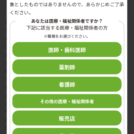
象としたものではありませんので、あらかじめご了承
18:55-
閉会のあいさつ 齋藤 篤 先生
ください。
19:00
あなたは医療・福祉関係者ですか？
参加方法（Zoomライブ配信）
下記に該当する医療・福祉関係者の方
STEP1 お申込み
※職種をお選びください。
本ページ下部の「お申込みフォーム」よりご登録くださ
い。
医師・歯科医師
STEP2 メール受信
受付完了時と開催前日にZoomのURLを順次メールにてご
薬剤師
案内いたします。
STEP3 ご参加
看護師
受付完了時または、前日にメール配信されるURLより
Zoomでご参加ください。
その他の医療・福祉関係者
お申込みにあたって
▼お申込みについて
販売店
定員となり次第、受付を終了いたします。
受付は先着順となりますので、お早めにお申し込みくださ