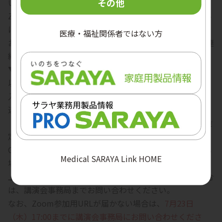
その他
い。
Zoom参加用URLは、受付完了時および開催前日にメール
にてご案内いたします。
医療・福祉関係者ではない方
お申込み内容に不備がある場合は、事務局より確認のご連
絡を差し上げる場合があります。
▼受付完了メールが届かない場合
以下をご確認ください。
入力したメールアドレスに誤りがないか
迷惑メールフォルダに振り分けられていないか
「gakujutsu@saraya.com」からのメールを受信できる設
定になっているか
Gmailなどをご利用の場合、メールの到着に時間がかかる
Medical SARAYA Link HOME
場合があります
上記をご確認いただいても受付完了メールが届かない場合
は、講演会事務局までお問い合わせください。
なお、Zoom参加用URLが届かない場合は、
7月23日
（木）17:00までに講演会事務局にお問い合わせくださ