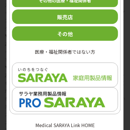
その他の医療・福祉関係者
力ください。
その後、「Zoom Meetingを開きますか？」というポップ
販売店
アップが表示されますので、「Zoom Meetingを開く」を
クリックしてください。
その他
▼Zoomアプリを初めて利用する場合
Zoomアプリをインストールしてください。
医療・福祉関係者ではない方
インストール完了後、参加用URLよりご参加いただけま
す。
▼ブラウザから参加する場合
Zoomアプリのインストールを求められた際は、「キャン
セル」を選択し、「ブラウザから参加」をクリックしてく
ださい。
なお、ブラウザから参加される場合、一部機能をご利用い
ただけない場合があります。
スマートフォン・タブレットから参加する場合
スマートフォン・タブレットでご参加の場合は、事前に
Medical SARAYA Link HOME