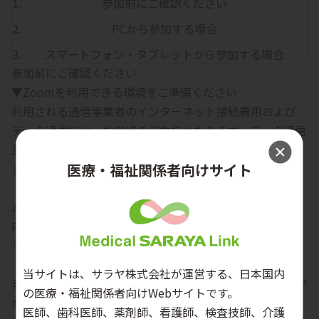
参加前にご確認ください
PCから参加する場合
スマートフォン・タブレットから参加する場合
参加前にご確認ください
▼Zoomを利用できる環境をご準備ください
利用される通信事業者のインターネット接続費用および
データ通信料は、お客様のご負担となります。データ通信
量が大きくなるため、Wi-Fi環境でのご利用を推奨いたし
医療・福祉関係者向けサイト
ます。
【推奨環境】
Zoomの推奨環境については、以下をご確認ください。
PC版は
こちら
モバイル版は
こちら
【視聴環境の確認】
当サイトは、サラヤ株式会社が運営する、日本国内
事前に視聴環境チェックサイトにて、ご利用環境に問題が
の医療・福祉関係者向けWebサイトです。
ないかご確認いただくことをおすすめします。
医師、歯科医師、薬剤師、看護師、検査技師、介護