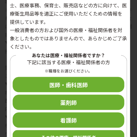
視聴環境チェックサイトは
こちら
士、医療事務、保育士、販売店などの方に向けて、医
※参加ボタンを押すとアプリのインストール案内が表示さ
療衛生用品等を適正にご使用いただくための情報を
れる場合があります。ブラウザでの利用を希望される場合
提供しています。
は、「キャンセル」を選択し、「ブラウザから参加」を選
一般消費者の方および国外の医療・福祉関係者を対
択してください。
象としたものではありませんので、あらかじめご了承
▼当日の操作について
ください。
接続や音声に不具合がある場合
あなたは医療・福祉関係者ですか？
「チャット」よりご連絡ください。
下記に該当する医療・福祉関係者の方
質疑応答について
※職種をお選びください。
ご質問は「Q&A」よりご入力ください。
▼注意事項
医師・歯科医師
視聴環境により、映像や音声が乱れる場合があります。
配信内容の録画・録音はご遠慮ください。
薬剤師
PCから参加する場合
▼Zoomアプリをインストール済みの場合
看護師
参加用URLをクリックしてください。
ウェビナー登録画面が表示されますので、必須情報をご入