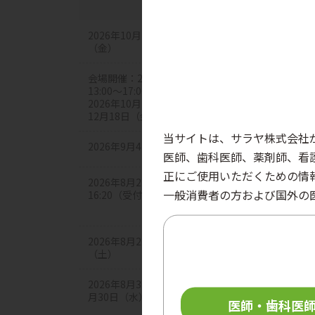
2026年10月7日（水）～10月9日
展示
（金）
会場開催：2026年9月12日（土）
13:00～17:00 オンデマンド配信：
セミナ
2026年10月16日（金）12:00～2026年
12月18日（金）17:00
当サイトは、サラヤ株式会社
2026年9月4日（金）～9月5日（土）
展示
医師、歯科医師、薬剤師、看
正にご使用いただくための情
2026年8月27日（木）13:00～
一般消費者の方および国外の
16:20（受付12:30～）
セミナ
2026年8月21日（金）～8月22日
展示
（土）
2026年8月3日（月）12:00～2026年9
月30日（水）17:00
医師・歯科医
セミナ