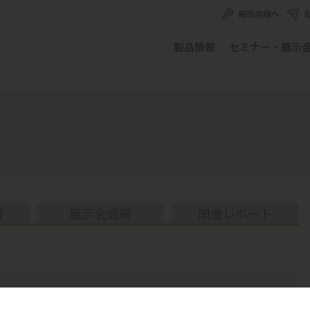
販売店様へ
製品情報
セミナー・展示
報
展示会情報
開催レポート
リ
セミナー・学会・展示会名