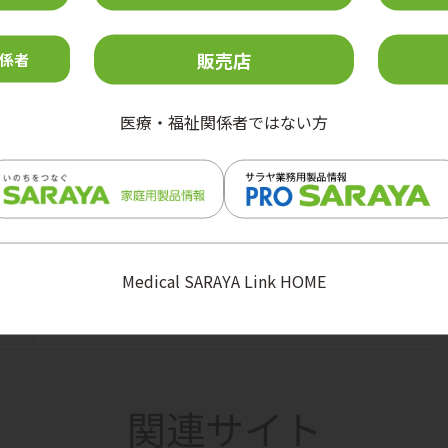
受付中
販売店
再生処理「ちょっと聞きたい」トーク会
係者
ー
感染対策
医療・福祉関係者ではない方
第41回日本環境感染学会総会・学術集会（ホスピタリティ
会
スペースイベント／展示）
【見逃し配信】感染管理×IT・DX時代の実践力向上研
修“Excelが少し苦手”なICNのための～業務効率を上げる基
ー
本操作とデータ集計～
感染対策
Medical SARAYA Link HOME
ノーリフティングケア実現のためのWebセミナー ～機器を
使ったケアのすすめ～
ー
介助関連
関連サイト