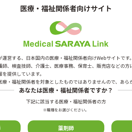
医療・福祉関係者向けサイト
第53回国際福祉機器展
会
第29回 関西感染症フォーラム（FInD in Kansai）
受付中
感染対策
ー
が運営する、日本国内の医療・福祉関係者向けWebサイトです
第31回日本褥瘡学会学術集会
会
護師、検査技師、介護士、医療事務、保育士、販売店などの方
報を提供しています。
【一般応募】2026年サラヤ実践講座ケア・ゼミ「導入から
医療・福祉関係者を対象としたものではありませんので、あら
浸透まで！介助機器の体験と実践」in関西
ー
受付中
介助関連
あなたは医療・福祉関係者ですか？
下記に該当する医療・福祉関係者の方
第30回日本看護管理学会学術集会
会
※職種をお選びください。
【再配信】医療・介護現場で役立つスキンケアWebセミ
ナー～スキンケアにおける感染対策と身体洗浄のマネジメ
師
薬剤師
ー
ント～