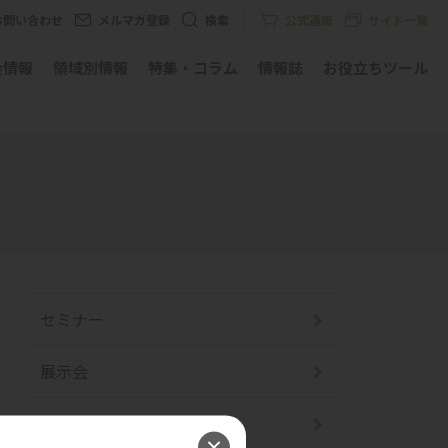
お問い合わせ
メルマガ登録
検索
公式通販
サイト一覧
会情報
領域別情報
特集・コラム
情報誌
お役立ちツール
セミナー
展示会
開催レポート