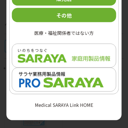
5L CLINOX 3A AUTO用
その他
ベッドパンウォッシャー用 洗浄・乾燥促進剤
医療・福祉関係者ではない方
ベッドパンウォッシャー（
733-C15
、
731-C15
）用の洗
浄剤です。
Medical SARAYA Link HOME