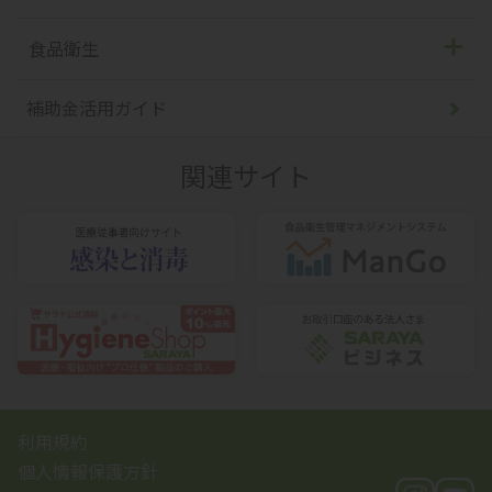
洗浄・除菌剤
汚物処理ツール
過酢酸製剤
食品衛生
ディスペンサー
滅菌器
手指消毒剤
補助金活用ガイド
ランドリー
洗浄器
アルコール製剤
関連サイト
消臭・芳香剤
洗浄剤
除菌・漂白剤
メンテナンス剤
洗浄剤
透析用洗浄剤
関連用品
利用規約
個人情報保護方針