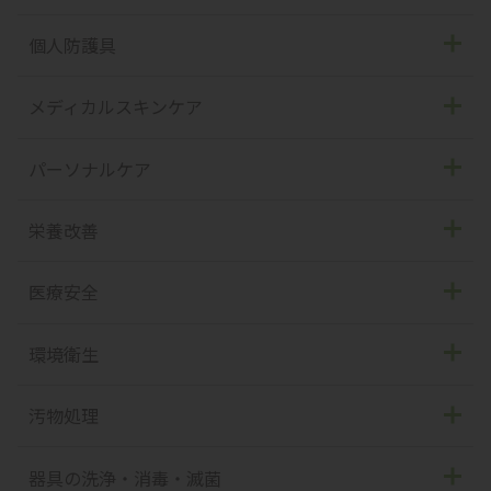
ハンドソープ
殺菌消毒剤
個人防護具
ハンドケア剤
アルコール含浸綿
手袋
メディカルスキンケア
ディスペンサー
マスク
ヘアケア・ボディケア
パーソナルケア
手洗い機器
ガウン・エプロン
創傷ケア
口腔ケア
栄養改善
容器
その他PPE
介助支援機器
高齢者向け食品
医療安全
関連用品
関連用品
低カロリー食品
医療廃棄物回収容器
環境衛生
教育用ツール
熱中症対策
駆血帯
機器
汚物処理
環境用除菌クロス
ベッドパンウォッシャー
器具の洗浄・消毒・滅菌