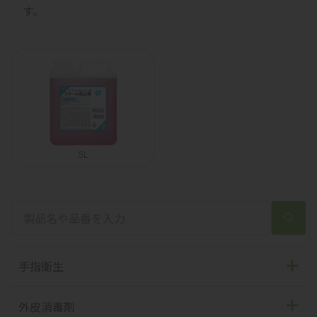
す。
5L
手指衛生
手指消毒剤
外皮消毒剤