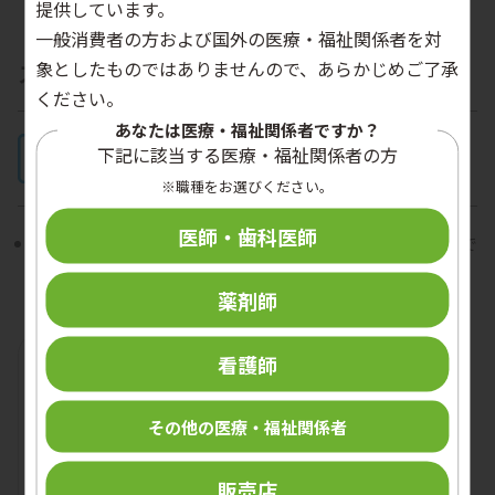
提供しています。
一般消費者の方および国外の医療・福祉関係者を対
象としたものではありませんので、あらかじめご了承
スケール防止アルカリ性洗浄剤
ください。
あなたは医療・福祉関係者ですか？
下記に該当する医療・福祉関係者の方
※職種をお選びください。
医師・歯科医師
ベッドパンウォッシャーCLINOX 3A AUTO
用の洗浄剤で
す。
薬剤師
看護師
その他の医療・福祉関係者
販売店