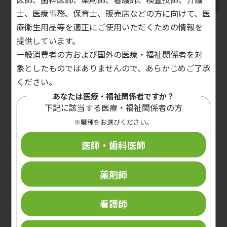
士、医療事務、保育士、販売店などの方に向けて、医
療衛生用品等を適正にご使用いただくための情報を
手指衛生
提供しています。
一般消費者の方および国外の医療・福祉関係者を対
手指消毒剤
外皮消毒剤
象としたものではありませんので、あらかじめご了承
ください。
ハンドソープ
殺菌消毒剤
個人防護具
あなたは医療・福祉関係者ですか？
下記に該当する医療・福祉関係者の方
ハンドケア剤
アルコール含浸綿
手袋
メディカルスキンケア
※職種をお選びください。
ディスペンサー
医師・歯科医師
マスク
ヘアケア・ボディケア
パーソナルケア
手洗い機器
ガウン・エプロン
薬剤師
創傷ケア
口腔ケア
栄養改善
容器
その他PPE
介助支援機器
看護師
高齢者向け食品
医療安全
関連用品
関連用品