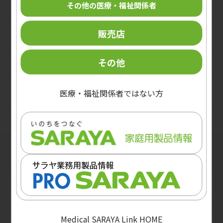
低カロリー食品
その他の医療・福祉関係者
医療廃棄物回収容器
環境衛生
教育用ツール
熱中症対策
駆血帯
販売店
機器
汚物処理
環境用除菌クロス
その他
ベッドパンウォッシャー
器具の洗浄・消毒・滅菌
洗浄・除菌剤
汚物処理ツール
過酢酸製剤
食品衛生
医療・福祉関係者ではない方
ディスペンサー
滅菌器
手指消毒剤
再生医療
ランドリー
洗浄器
アルコール製剤
SOFORO
関連サイト
消臭・芳香剤
洗浄剤
除菌・漂白剤
メンテナンス剤
洗浄剤
Medical SARAYA Link HOME
透析用洗浄剤
関連用品