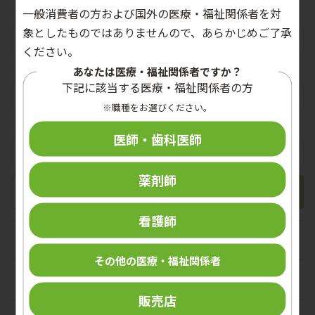
一般消費者の方および国外の医療・福祉関係者を対
象としたものではありませんので、あらかじめご了承
汚物処理
ください。
あなたは医療・福祉関係者ですか？
下記に該当する医療・福祉関係者の方
器具の洗浄・消毒・滅菌
※職種をお選びください。
医師・歯科医師
食品衛生
薬剤師
看護師
手指衛生
その他の医療・福祉関係者
手指消毒剤
外皮消毒剤
販売店
ハンドソープ