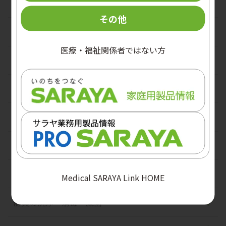
殺菌消毒剤
個人防護具
その他
ハンドケア剤
アルコール含浸綿
手袋
メディカルスキンケア
医療・福祉関係者ではない方
ディスペンサー
マスク
ヘアケア・ボディケア
パーソナルケア
手洗い機器
ガウン・エプロン
創傷ケア
口腔ケア
栄養改善
容器
その他PPE
介助支援機器
高齢者向け食品
医療安全
関連用品
関連用品
低カロリー食品
医療廃棄物回収容器
環境衛生
教育用ツール
熱中症対策
駆血帯
機器
汚物処理
Medical SARAYA Link HOME
環境用除菌クロス
ベッドパンウォッシャー
器具の洗浄・消毒・滅菌
洗浄・除菌剤