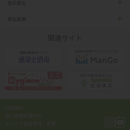
汚物処理ツール
過酢酸製剤
食品衛生
ディスペンサー
滅菌器
手指消毒剤
再生医療
ランドリー
洗浄器
アルコール製剤
SOFORO
関連サイト
消臭・芳香剤
洗浄剤
除菌・漂白剤
メンテナンス剤
洗浄剤
透析用洗浄剤
関連用品
利用規約
個人情報保護方針
メルマガ会員登録・変更