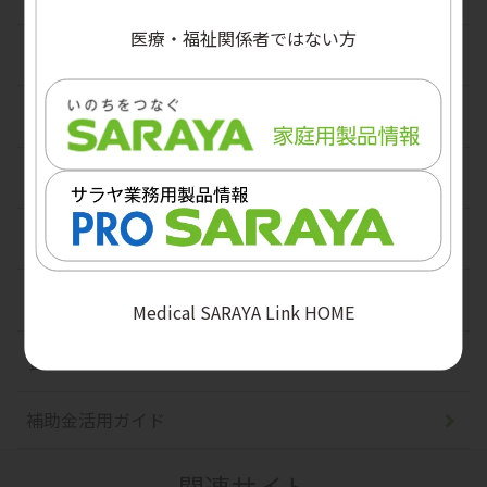
手洗い機器
医療・福祉関係者ではない方
ガウン・エプロン
創傷ケア
口腔ケア
栄養改善
容器
その他PPE
介助支援機器
高齢者向け食品
医療安全
関連用品
関連用品
低カロリー食品
医療廃棄物回収容器
環境衛生
教育用ツール
熱中症対策
駆血帯
機器
汚物処理
環境用除菌クロス
ベッドパンウォッシャー
器具の洗浄・消毒・滅菌
Medical SARAYA Link HOME
洗浄・除菌剤
汚物処理ツール
過酢酸製剤
食品衛生
ディスペンサー
滅菌器
手指消毒剤
補助金活用ガイド
ランドリー
洗浄器
アルコール製剤
関連サイト