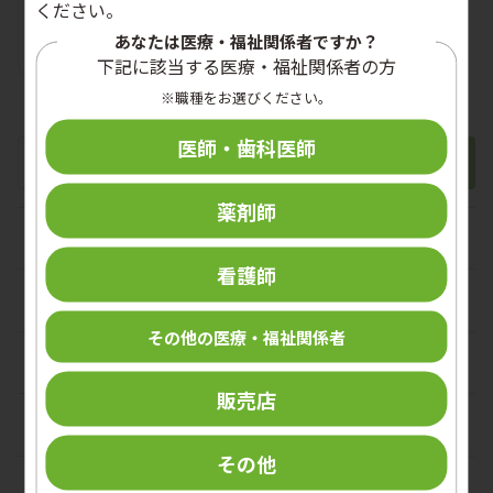
ください。
あなたは医療・福祉関係者ですか？
下記に該当する医療・福祉関係者の方
500mL
※職種をお選びください。
医師・歯科医師
薬剤師
手指衛生
看護師
手指消毒剤
外皮消毒剤
その他の医療・福祉関係者
ハンドソープ
殺菌消毒剤
個人防護具
販売店
ハンドケア剤
アルコール含浸綿
手袋
メディカルスキンケア
その他
ディスペンサー
マスク
ヘアケア・ボディケア
パーソナルケア