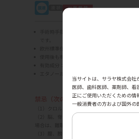
手術時手指衛生に求められる殺菌効果と持続
です。
欧州標準化委員会の手術時手指衛生の評価基準
使用後も有効成分により、殺菌効果が持続し
有効成分：クロルヘキシジングルコン酸塩1.0
エタノール濃度：83vol%
当サイトは、サラヤ株式会社
医師、歯科医師、薬剤師、看
正にご使用いただくための情
禁忌（次の患者には投与しないこと
一般消費者の方および国外の
（1）クロルヘキシジン製剤に対し過敏症の既
（2）脳、脊髄、耳（内耳、中耳、外耳）には
場合は、難聴、神経障害を来すことがある。］
（3）膣、膀胱、口腔等の粘膜面には使用しな