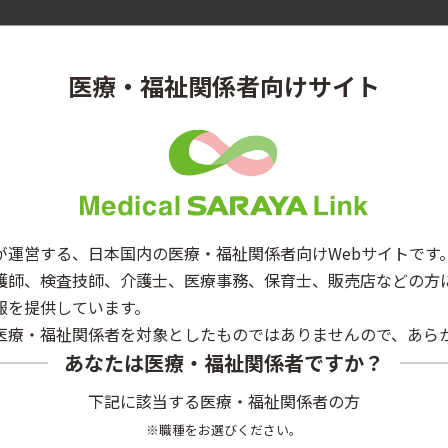
医療・福祉関係者向けサイト
活性を備えており、ラビング法による手術時手指消毒に最適
EN12791の要求事項を満たしています。
ます。
w/v%
が運営する、日本国内の医療・福祉関係者向けWebサイトです
護師、検査技師、介護士、医療事務、保育士、販売店などの方
報を提供しています。
）
医療・福祉関係者を対象としたものではありませんので、あら
往歴のある者
あなたは医療・福祉関係者ですか？
使用しないこと［聴神経及び中枢神経に対して直接使用した
下記に該当する医療・福祉関係者の方
いこと［クロルヘキシジン製剤の左記部位への使用により、
※職種をお選びください。