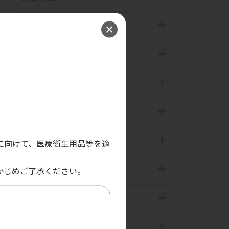
ハンドソープ
殺菌消毒剤
個人防護具
ハンドケア剤
アルコール含浸綿
手袋
メディカルスキンケア
ディスペンサー
マスク
ヘアケア・ボディケア
パーソナルケア
手洗い機器
ガウン・エプロン
創傷ケア
口腔ケア
栄養改善
容器
。
その他PPE
介助支援機器
高齢者向け食品
医療安全
に向けて、医療衛生用品等を適
関連用品
関連用品
低カロリー食品
医療廃棄物回収容器
環境衛生
かじめご了承ください。
教育用ツール
熱中症対策
駆血帯
機器
汚物処理
環境用除菌クロス
ベッドパンウォッシャー
器具の洗浄・消毒・滅菌