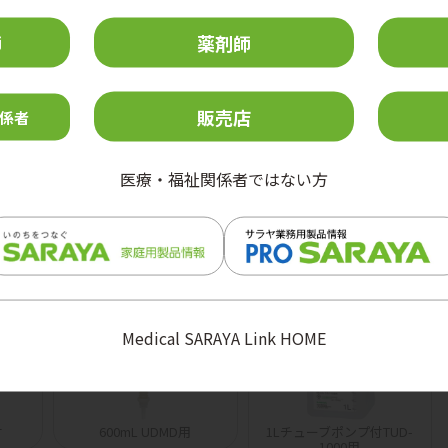
告されている。］
刺激作用を有する。］
師
薬剤師
障害を来すおそれがある。］
販売店
係者
医療・福祉関係者ではない方
ださい。
Medical SARAYA Link HOME
付
600mL UDMD用
1Lチューブポンプ付TUD-
1000用