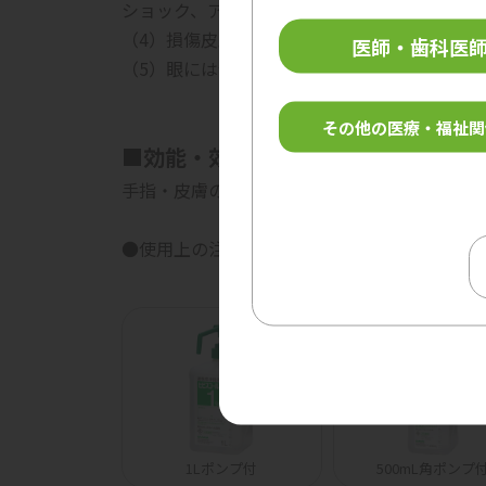
ショック、アナフィラキシーの症状の発現が報
（4）損傷皮膚及び粘膜には使用しないこと［
医師・歯科医
（5）眼には使用しないこと［角膜障害等の眼
その他の医療・福祉関
■効能・効果
手指・皮膚の消毒
●使用上の注意等詳細は、電子添文をご参照く
1Lポンプ付
500mL角ポンプ