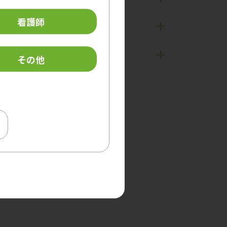
洗浄・除菌剤
看護師
汚物処理ツール
過酢酸製剤
食品衛生
ディスペンサー
滅菌器
手指消毒剤
再生医療
その他
ランドリー
洗浄器
アルコール製剤
SOFORO
消臭・芳香剤
洗浄剤
除菌・漂白剤
メンテナンス剤
洗浄剤
透析用洗浄剤
関連用品