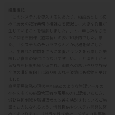
編集後記
「このシステムを導入するにあたり、施設長として初
めて厨房の記録業務の複雑さを把握し、大きな負担が
生じていることを理解しました。」と、申し訳なさそ
うに仰る石田様（施設長）の姿が印象的でした。ま
た、「システムのチカラでなんとか現場を楽にした
い。生まれた時間をさらに栄養バランスを考慮した美
味しい食事の提供につなげて欲しい。」と湧き上がる
気持ちを何度も繰り返され、職員への思いやりや施設
全体の満足度向上に取り組まれる姿勢にも感銘を受け
ました。
直営厨房業務の現状やManGoのような管理ツールの
存在を多くの施設管理者や現場の方に認知いただき、
労務負担削減や職場環境の改善を検討されているご施
設のお力になれるよう、情報提供やシステム開発に努
めてまいります。（サラヤ株式会社 メディカル事業