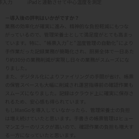
作入力
iPadと連動させて中心温度を測定
－導入後の評判はいかがですか？
業務の効率化が確実に進み、精神的な負担軽減にもつな
がっているので、管理栄養士として満足度がとても高まっ
ています。特に、“帳票入力”と“温度管理の自動化”により
手作業だった記録業務が簡略化され、厨房全体で一日あた
り約30分の業務削減が実現し日々の業務がスムーズにな
りました。
また、デジタル化によりファイリングの手間が省け、帳票
の保管スペースも大幅に削減され運営指導前の確認作業も
スムーズになりました。記録はクラウド上に確実に保存さ
れるため、安心感も得られています。
もしManGoを導入していなかったら、管理栄養士の負担
は増え続けていたと思います。手書きの帳票管理はヒュー
マンエラーのリスクが高いので、確認作業の負担も増大す
る一方になっていたと思います。