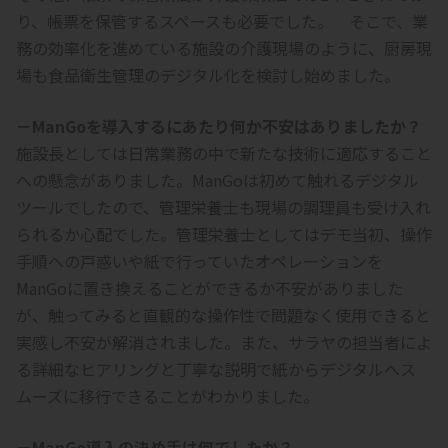
り、帳票を保管するスペースも必要でした。 そこで、業
務の効率化を進めている施設の介護現場のように、厨房現
場も食品衛生管理のデジタル化を検討し始めました。
－ManGoを導入するにあたり何か不安はありましたか？
施設長としては日常業務の中で新たな技術に適応すること
への懸念がありました。ManGoは初めて触れるデジタル
ツールでしたので、管理栄養士も現場の調理員も受け入れ
られるか心配でした。管理栄養士としてはデモ当初、操作
手順への戸惑いや紙で行っていたオペレーションを
ManGoに置き換えることができるか不安がありました
が、触ってみると直観的な操作性で問題なく使用できると
実感し不安が解消されました。また、サラヤの担当者によ
る詳細なヒアリングと丁寧な説明で紙からデジタルへス
ムーズに移行できることがわかりました。
－ManGo導入の決め手は何でしたか？