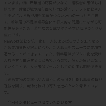
ています。特に若年層の応募が少なく、経験者の確保も課
題です。労働環境や給与面の魅力が薄く、シフト勤務や人
手不足による負担増も応募が少ない理由の一つと考えま
す。若年層の不足は業界全体の将来的な問題につながる可
能性があるため、若年層の育成や働きやすい環境づくりが
重要です。
ManGoは業務を統一化し、人によるばらつきを無くせる
ため業務管理が容易になり、新入職員もスムーズに業務を
進めることができます。また、若年層はデジタル化を受け
入れやすく推進することもできるので、彼らが使いこなし
ていくことで、人材確保ツールとしての活用も期待できま
す。
今後も業務の効率化や人員不足の解消を目指し職員の負担
軽減を図り、自動化技術の導入を進めたいと考えていま
す。
今回インタビューさせていただいた方