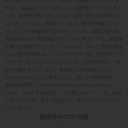
建を目的に行われるため、術前よりも機能を低下させる
SSIは、最も避けなければならない合併症の一つである。
一方、整形外科医のほとんどは、滅菌に関する知識をほと
んど持っていない。感染にはうるさい整形外科医である
が、たとえ手術器械が汚染されていても、滅菌工程を経た
手術器械は全て滅菌保証されていると考えている。滅菌器
を通せば滅菌されると考えているため、急いで手術を開始
したい整形外科医は、それ以外の洗浄工程、生物学的イン
ジケータ（Biological Indicator：BI）の判定時間は、無
駄な時間と考えてしまう。業者貸出手術器械（Loan
Instruments：LI）の洗浄工程は、特にその傾向が強く、
滅菌供給部門（Central Sterile SupplyDepartment：
CSSD）では大きな問題として話題にあがっている。本稿
では、LIの洗浄に関する問題点と、解決のためのヒントに
ついて述べる。
整形外科のSSI対策