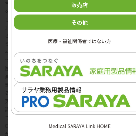
合、最大積載と最小積載の条件で手術器械の表面温度測定
販売店
を行い、134℃ 3分以上経過しているかをあらかじめ確認
しなければならず、それを行わずして滅菌器の温度計が
その他
134℃を3分以上指しているからといって、滅菌器に入れ
られている個々の手術器械が滅菌条件を満たしているかど
医療・福祉関係者ではない方
うかは分からない。すなわち、バリデーション、あるいは
被滅菌物が大きく変更された際に再バリデーションを行っ
ていなければ、滅菌保証などできないのである。PQは実
際の手術で用いる器械を使用して行うが、洗浄器あるいは
滅菌器に入れる手術器械の組合せは毎回変化するため、産
業用滅菌のように被滅菌物が一定の量、大きさ、重量であ
ることはない。全ての組合せで再バリデーションを行い変
更管理することは不可能であるため、PI、BIをCSSDで確
認し、使用直前に手術室看護師がCIを確認して、全て合格
であって初めて滅菌保証ができるのである。
CSSDで働く人にとって、そんなことは当たり前である
Medical SARAYA Link HOME
が、整形外科医が、この事実を知るとどうなるであろう