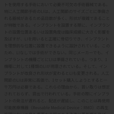
トを使用する手術において必要不可欠の手術器械である。
特に人工関節手術のLIは、人工関節のサイズごとに準備さ
れる器械があるため品目数が多く、形状が複雑であること
が特徴である。インプラントを設置する際に、インプラン
トの設置位置あるいは設置角度は臨床成績に大きく影響を
及ぼすが、LIを用いると正確に骨切りでき、インプラント
を理想的な位置に設置できるように設計されている。この
ため、LIなしでは手術ができない。同じメーカーでも、イ
ンプラントの機種ごとにLIは準備されている。つまり、1
機種に対して1種類のLIが用意されている。そして、イン
プラントが改良され形状が変わるとLIも変更される。人工
関節のLIは非常に高価で、1セット購入しようとすると一
千万円は必要である。これらの理由から、買い取りは想定
されておらず、貸出で行われている。手術の際にインプラ
ントの発注が遅れると、配送が遅延し、このことは再使用
可能医療機器（Reusable Medical Device：RMD）の再生