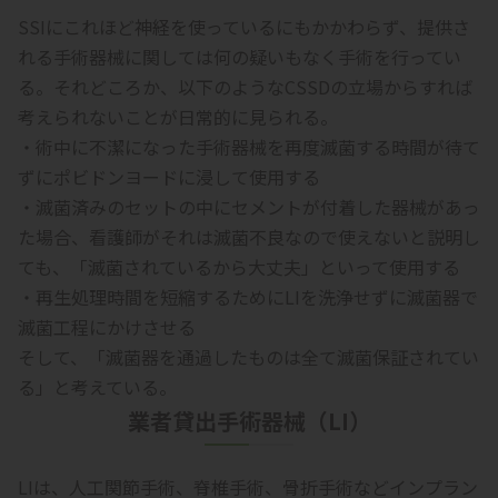
SSIにこれほど神経を使っているにもかかわらず、提供さ
れる手術器械に関しては何の疑いもなく手術を行ってい
る。それどころか、以下のようなCSSDの立場からすれば
考えられないことが日常的に見られる。
・術中に不潔になった手術器械を再度滅菌する時間が待て
ずにポビドンヨードに浸して使用する
・滅菌済みのセットの中にセメントが付着した器械があっ
た場合、看護師がそれは滅菌不良なので使えないと説明し
ても、「滅菌されているから大丈夫」といって使用する
・再生処理時間を短縮するためにLIを洗浄せずに滅菌器で
滅菌工程にかけさせる
そして、「滅菌器を通過したものは全て滅菌保証されてい
る」と考えている。
業者貸出手術器械（LI）
LIは、人工関節手術、脊椎手術、骨折手術などインプラン