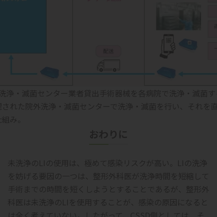
外洗浄・滅菌センター業者貸出手術器械を各病院で洗浄・滅菌す
理された院外洗浄・滅菌センターで洗浄・滅菌を行い、それを直
仕組み。
おわりに
未洗浄のLIの使用は、極めて感染リスクが高い。LIの洗浄
を妨げる要因の一つは、整形外科医が洗浄時間を短縮して
手術までの時間を短くしようとすることであるが、整形外
科医は未洗浄のLIを使用することが、感染の原因になると
は全く考えていない。したがって、CSSD側としては、そ