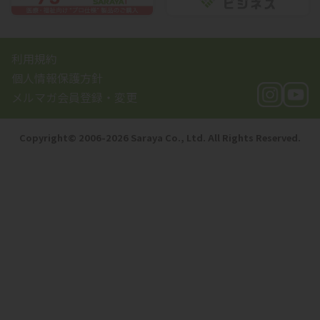
2024 vol.21 no.2
2023 vol.15 no.2
2025 vol.36
2024 vol.21 no.1
利用規約
2023 vol.15 no.1
2025 vol.35
個人情報保護方針
2023 vol.20 no.3
メルマガ会員登録・変更
2024 vol.34
2023 vol.20 no.2
2024 vol.33
Copyright©️ 2006-2026 Saraya Co., Ltd. All Rights Reserved.
2023 vol.20 no.1
2024 vol.32
2023 vol.31
2023 vol.30
2023 vol.29