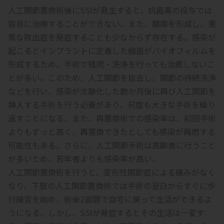
人工関節置換術後にSSIが発生すると、抗菌薬の投与では
容易に治療することができない。また、膿瘍を形成し、重
篤な敗血症を発症することも少なからず存在する。感染が
起こるとインプラントに定着した細菌がバイオフィルムを
形成するため、手術で掻爬・洗浄を行っても治癒しないこ
とが多い。このため、人工関節を抜去し、関節の持続洗浄
などを行い、感染が沈静化した数か月後に再び人工関節を
挿入する手術を行う必要があり、何度も大きな手術を繰り
返すことになる。また、再置換術での感染率は、初回手術
よりもずっと高く、再置換できたとしても感染が再燃する
可能性もある。さらに、人工関節手術は高齢者に行うこと
が多いため、若年者よりも感染率が高い。
人工関節置換術を行うと、変形性関節症による痛みがなく
なり、下肢の人工関節置換術では手術の翌日からすぐに歩
行練習を始め、術後2週間で自宅に戻って生活ができるよ
うになる。しかし、SSIが発症するとその生活は一変す