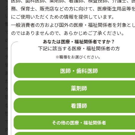
医師、歯科医師、薬剤師、看護師、検査技師、介護士、
ションも行われていない可能性すらある。
務、保育士、販売店などの方に向けて、医療衛生用品等
いくつかの病院でCSSDのサーベイを行った経験から、稼
にご使用いただくための情報を提供しています。
働性能適格性確認（Performance Qualification：PQ）ま
一般消費者の方および国外の医療・福祉関係者を対象と
でバリデーションを行っている施設は、それほど多くない
のではありませんので、あらかじめご了承ください。
のではないかと考えるようになった。大規模病院のサーベ
あなたは医療・福祉関係者ですか？
下記に該当する医療・福祉関係者の方
イしか行ったことはないが、ガイドラインに沿ってバリ
デーションを行っている施設はそれほど多くない。洗浄評
※職種をお選びください。
価、すすぎ性の検査が行われていない施設は少なくない。
医師・歯科医師
滅菌器においても、バリデーションを行わずに滅菌器を動
かしたところで、滅菌保証はできない。BI、化学的インジ
薬剤師
ケータ（ChemicalIndicator：CI）が陰性であっても、物
理的インジケータ（Physical Indicator：PI）の信憑性が
看護師
なく、そもそもBI、CIは滅菌条件を達成していなくても陰
性になる可能性があるため、この二つだけでは滅菌保証は
できない。整形外科手術では、かなり重量の大きい器械、
その他の医療・福祉関係者
内腔が存在する器械が多くある。蒸気滅菌器で滅菌する場