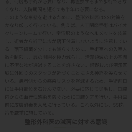
る。何度も手術が必要になり、再置換するまで歩行できな
くなり、入院期間も短くても半年は必要になる。
このような事態を避けるために、整形外科医はSSI対策を
かなり厳しく行っている。例えば、人工関節手術はバイオ
クリーンルームで行い、宇宙服のようなヘルメットを装着
し、術者から術野に埃が落下付着しないように注意してい
る。落下細菌を少しでも減らすために、手術室への入室人
数を制限し、扉の開閉を極力減らし、清潔領域の上の空間
に不潔な物が通過することを許さない。術野および清潔区
域に外回りのスタッフが近づくことにさえ神経を尖らせて
いる。患者側からの感染リスクを軽減するため、手術前日
には手術部位を石けんで洗い、必要に応じて除毛し、口腔
内からの血行性感染を防ぐために口腔ケアを行い、手術直
前に皮膚消毒を入念に行っている。これ以外にも、SSI対
策を厳重に施している。
整形外科医の滅菌に対する意識