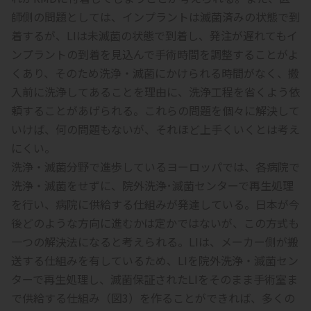
師側の問題としては、インプラントは滅菌済みの状態で到
着するが、LIは未滅菌の状態で到着し、発注が遅れてもイ
ンプラントの到着を見込んで手術時間を調整することがよ
くあり、そのため洗浄・滅菌にかけられる時間がなく、搬
入前に洗浄してあることを理由に、洗浄工程を省くよう依
頼することがあげられる。これらの問題を個々に解決して
いけば、何の問題もないが、それほど上手くいくとは考え
にくい。
洗浄・滅菌分野で進歩しているヨーロッパでは、各病院で
洗浄・滅菌をせずに、院外洗浄･滅菌センターで再生処理
を行い、病院に供給する仕組みが発達している。日本が今
後どのような方向に進むかは定かではないが、この方式も
一つの解決法になると考えられる。LIは、メーカー側が搬
送する仕組みを有しているため、LIを院外洗浄・滅菌セン
ターで再生処理し、滅菌保証されたLIをそのまま手術室ま
で供給する仕組み（図3）を作ることができれば、多くの