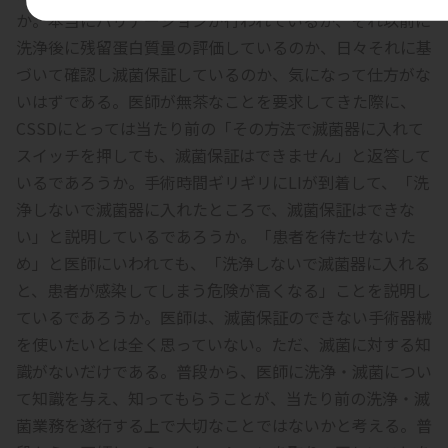
か。本当にバリデーションが行われているか、それ以前に
洗浄後に残留蛋白質量の評価しているのか、日々それに基
づいて確認し滅菌保証しているのか、気になって仕方がな
いはずである。医師が無茶なことを要求してきた際に、
CSSDにとっては当たり前の「その方法で滅菌器に入れて
スイッチを押しても、滅菌保証はできません」と返答して
いるであろうか。手術時間ギリギリにLIが到着して、「洗
浄しないで滅菌器に入れたところで、滅菌保証はできな
い」と説明しているであろうか。「患者を待たせないた
め」と医師にいわれても、「洗浄しないで滅菌器に入れる
と、患者が感染してしまう危険が高くなる」ことを説明し
ているであろうか。医師は、滅菌保証のできない手術器械
を使いたいとは全く思っていない。ただ、滅菌に対する知
識がないだけである。普段から、医師に洗浄・滅菌につい
て知識を与え、知ってもらうことが、当たり前の洗浄・滅
菌業務を遂行する上で大切なことではないかと考える。普