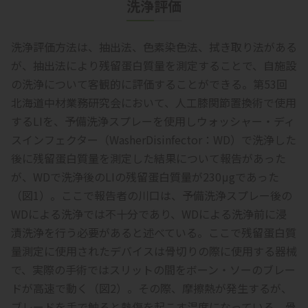
洗浄評価
洗浄評価方法は、抽出法、色素染色法、拭き取り法がある
が、抽出法により残留蛋白質量を測定することで、自施設
の洗浄について客観的に評価することができる。第53回
北海道中材業務研究会において、人工膝関節置換術で使用
するLIを、予備洗浄スプレーを使用しウォッシャー・ディ
スインフェクター（WasherDisinfector：WD）で洗浄した
後に残留蛋白質量を測定した結果について報告があった
が、WDで洗浄後のLIの残留蛋白質量が230μgであった
（図1）。ここで報告者の川口は、予備洗浄スプレー後の
WDによる洗浄では不十分であり、WDによる洗浄前に浸
漬洗浄を行う必要があると述べている。ここで残留蛋白質
量測定に使用されたデバイスは骨切りの際に使用する器械
で、実際の手術ではスリットの間をボーン・ソーのブレー
ドが高速で動く（図2）。その際、摩擦熱が発生するが、
ブレードを手で触ると熱傷を起こす温度になっている。骨