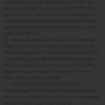
and disinfection on the development of biofilm in
endoscope tubing. Am J Infect Control 2009;37:470-5.
2）Almatroudi A, Tahir S, Hu H, et al. Staphylococcus
aureus dry-surface biofilms are more resistant to heat
treatment than traditional hydrated biofilms. J Hosp
Infect 2018; 98:161-7.
3） Smith K, Araoye I, Gilbert S, et al. Is retained bone
debris in cannulated orthopedic instruments sterile
after autoclaving? Am J Infect Control 2018;46:1009-13.
4）LopesLKO, Costa DM, Tipple AFV, et al. Complex
design of surgical instruments as barrier for cleaning
effectiveness, favouring biofilm formation. J Hosp
Infect. 2019 Sep;103(1):e53-e60.
5） Tipple AFV, Costa DM, Lopes LKO, et al.
Reprocessing of loaned surgical instruments/implants
in Australia and Brazil: A survey of those at the coalface.
Infect Dis Health. 2022 Feb;27(1):23-30.