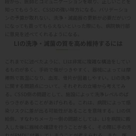
段から、医師とコミュニケーションを取り、正しいことを
知ってもらうと、CSSDの強い味方になる。バリデーショ
ンの予算が取れない、洗浄・滅菌器の更新が必要だがいつ
になっても買ってもらえないといった際にも、病院執行部
に意見を述べてくれるようになる。
LIの洗浄・滅菌の質を高め維持するには
これまでに述べたように、LIは非常に複雑な構造をしてい
るものが多く、手術で傷がつきやすく、器械によっては摩
擦熱で高温になり、血液、骨片が固着しやすい。LIの洗浄
に関する問題点について、それぞれの立場から考えてみ
る。CSSD側の問題として、施設によって洗浄レベルのば
らつきがあることがあげられる。これは、病院によって感
染リスクに差が出る可能性があることを意味する。LIの供
給側、すなわちメーカー側の問題としては、LIを病院に搬
入した後に器械の確認を行うことが多く、その際に手の汚
れがRMDに付着してしまうことが考えられる。また、医