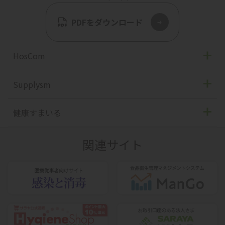
HosCom
2026 vol.23 no.2
Supplysm
2026 vol.23 no.1
2026 vol.18 no.1
健康すまいる
2025 vol.22 no.3
2025 vol.17 no.2
2026 vol.40
関連サイト
2025 vol.22 no.2
2025 vol.17 no.1
2026 vol.39
2025 vol.22 no.1
2024 vol.16 no.2
2025 vol.38
2024 vol.21 no.3
2024 vol.16 no.1
HosCom×健康すまいる（2025）