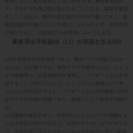
処理において最も重要な工程である洗浄に悪影響を及ぼ
す。すなわち洗浄工程が省かれることになる。複雑な構造
をしているLIは、破片や微生物の汚れが付着しやすく、感
染性物質の伝播のリスクが高いにもかかわらず、洗浄工程
が省かれると、LI自体がSSIの原因になってしまう。
業者貸出手術器械（LI）が原因となるSSI
SSIは重篤な術後合併症であり、黄色ブドウ球菌はSSIか
らしばしば分離される。黄色ブドウ球菌をはじめ、いくつ
かの細菌種は、抗菌薬耐性を獲得し、バイオフィルムを形
成することが知られている。インプラント表面にバイオ
フィルムが形成されると、バイオフィルムは抗菌薬に耐性
を示すため治療が困難であり、長期にわたり感染が持続す
る。
LIは複雑な構造を有し、洗浄中にブラッシングが困難ある
いは不可能な部分があると、洗浄が不十分になりがちであ
1)
り、洗浄不良によりバイオフィルムが形成される
。術後