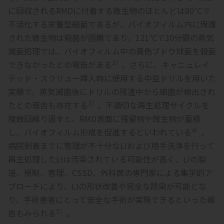
に回収されるRMDに付着する微生物のほとんどは80℃で
不活化する栄養型細菌であるが、バイオフィルム内に保護
された微生物は殺菌が困難であり、121℃で30分間の蒸気
滅菌処理では、バイオフィルム中の黄色ブドウ球菌を殺菌
2）
できなかったとの報告がある
。さらに、キャニュレイ
テッド・スクリュー挿入時に使用する中空ドリルを用いた
実験で、蒸気滅菌後にドリルの残渣中から細菌が検出され
3）
たとの報告も存在する
。不適切な再生処理サイクルを
複数回繰り返すと、RMD表面に残留物や微生物が蓄積
4）
し、バイオフィルム形成を促進するといわれている
。
病院到着までに管理が不十分なLIおよび用手洗浄を行って
再生処理したLIは汚染されている可能性が高く、LIの製
造、規制、管理、CSSD、外科医の専門家による集学的ア
プローチにより、LIの形状改善や完全な除染が可能とな
り、手術患者にとって安全な手術が実現できるといった報
5）
告もみられる
。