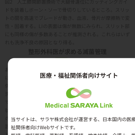
図2 人工膝関節置換術で大腿骨遠位にカッティングガイ
ドを装着しボーン・ソーで骨切りしているところ。スリッ
トの間を高速でブレードが動き、血液、骨片が摩擦熱で変
性・固着する。LIの表面は傷が無数にみられ、スリット部
にも同様の傷が多数あることが推測される。これらはいず
れも洗浄不良の原因となり得る。
整形外科医が求める滅菌管理
ある整形外科医から、「滅菌物が原因で感染が起こること
医療・福祉関係者向けサイト
はあるか？」と質問を受けた。著者は、「もし、術中に提
供される器械に血液が付着していることが何度かあれば、
洗浄・滅菌業務のレベルがかなり低く、感染の原因になっ
ている可能性は十分にある」と返答した。血液が付着した
状態の器械を提供することは、日常の業務において洗浄後
の目視確認が行われていないこと、さらにはそのような施
当サイトは、サラヤ株式会社が運営する、日本国内の医
設では残留蛋白質量測定やすすぎ性の検査が行われている
祉関係者向けWebサイトです。
とはとても考えにくく、ひょっとすると滅菌器のバリデー