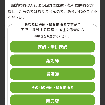
一般消費者の方および国外の医療・福祉関係者を対
トレーニング動画
象としたものではありませんので、あらかじめご了承
ください。
手指衛生
あなたは医療・福祉関係者ですか？
下記に該当する医療・福祉関係者の方
個人防護具（PPE）
※職種をお選びください。
環境整備
医師・歯科医師
再生処理
薬剤師
食品衛生
看護師
その他
その他の医療・福祉関係者
製品を用いた手順例
販売店
啓発ポスター