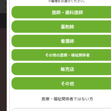
※職種をお選びください。
本教育動画の概要と、ご視聴にあたっての注意事項をご案
内します。
医師・歯科医師
薬剤師
看護師
その他の医療・福祉関係者
販売店
その他
医療・福祉関係者ではない方