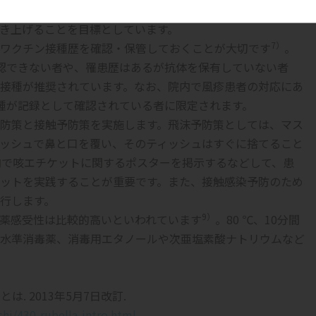
6）
ます
。厚生労働省は対象世代男性の抗体保有率を、2020
へ引き上げることを目標としています。
7）
ワクチン接種歴を確認・保管しておくことが大切です
。
認できない者や、罹患歴はあるが抗体を保有していない者
接種が推奨されています。なお、院内で風疹患者の対応にあ
種が記録として確認されている者に限定されます。
防策と接触予防策を実施
します。飛沫予防策としては、マス
ッシュで鼻と口を覆い、そのティッシュはすぐに捨てること
内で咳エチケットに関するポスターを掲示するなどして、患
ットを実践することが重要です。また、接触感染予防のため
行します。
9）
薬感受性は比較的高いといわれています
。80 ℃、10分間
水準消毒薬、消毒用エタノールや次亜塩素酸ナトリウムなど
. 2013年5月7日改訂.
shi/430-rubella-intro.html