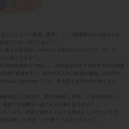
に感染することによって発熱、発疹、リンパ節腫脹などの症状を引
1,2）
初夏にかけて流行します
。
属する直径60～70nmの1本鎖RNAウイルスで、エンベ
3）
流行が見られます
。
な合併症併発まで幅広く、臨床症状のみで診断するのは困難
の妊婦が罹患すると、胎児が先天性心疾患や難聴、白内障な
ubella syndrome：CRS）
を発症する可能性があります
類感染症に分類され、医師は風疹と診断した場合は直ちに、
1）
、最寄りの保健所へ届け出る必要があります
。
られており、発疹が消失するまで出席停止とされています。
1）
師が判断した場合、この限りではありません
。