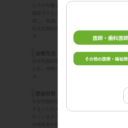
ルスが付着した手で口や鼻に触れることよる
接
風疹ウイルスの排泄期間は発疹出現の前後1週
1）
減し、急速に感染力が消失します
。
先天性風疹症候群は、妊婦がウイルス感染し、
す。
医師・歯科医
治療方法
その他の医療・福祉関
先天性風疹症候群を含め、風疹には特異的な治
ため、予防として男女とも
ワクチンを接種
し、
す。
感染対策
先天性風疹症候群リスク回避のためにも、ワク
1）
することが大切です
。ワクチン接種による免
2）
れています
。日本国内のワクチン接種状況
体保有率が低い、昭和37年4月2日から昭和5