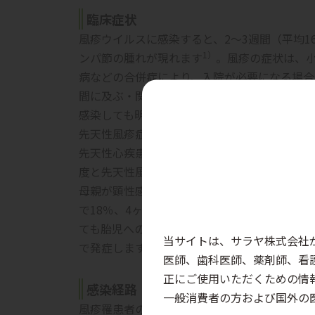
臨床症状
風疹ウイルスに感染すると、2～3週間（平均1
1）
ンパ節の腫れが現れます
。風疹の症状は、
病などの合併症により、入院が必要になる場合
間に及ぶ・関節痛を認める、など重症化しやす
感染しても明らかな症状がない不顕性感染が15
先天性風疹症候群は妊娠初期の女性が風疹に罹
先天性心疾患、難聴、白内障
などの先天異常を
度と先天性風疹症候群発生の多い年度は一致し
母親が顕性感染した妊娠月別の先天性風疹症候群
で18％、4ヶ月で8％程度と、妊娠初期の発
ても胎児への感染は起こり得ます。先天性心疾
当サイトは、サラヤ株式会社
で発症します。難聴は妊娠6ヶ月までの感染で
医師、歯科医師、薬剤師、看
正にご使用いただくための情
感染経路
一般消費者の方および国外の
風疹罹患者の咳やくしゃみに含まれるウイルス