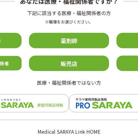
あなたは医療・福祉関係者ですか？
5）
触感染
も起こります
。
下記に該当する医療・福祉関係者の方
間とされていますが、解熱すると排泄されるウイルス量は激
※職種をお選びください。
胎盤を通じて胎児に感染する、経胎盤感染によって起こりま
師
薬剤師
販売店
係者
療法はなく、症状を和らげる対症療法のみになります。その
風疹に対する免疫をあらかじめ獲得しておくことが重要で
医療・福祉関係者ではない方
チン接種によって風疹に対する免疫をあらかじめ獲得し予防
疫獲得率は、1回接種で約95%、2回接種で約99%と考えら
は世代によってばらつきがあるため、厚生労働省は、特に抗
Medical SARAYA Link HOME
4年4月1日の間に生まれた男性に対し、抗体検査の受診及び無