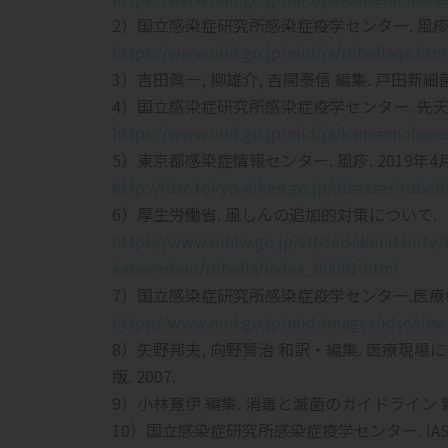
2）国立感染症研究所感染症疫学センター. 風疹Q&A
https://www.niid.go.jp/niid/ja/rubellaqa.htm
3）吉田眞一, 柳雄介, 吉開泰信 編集. 戸田新細菌学
4）国立感染症研究所感染症疫学センター. 先天性
https://www.niid.go.jp/niid/ja/kansennohana
5）東京都感染症情報センター. 風疹. 2019年4
http://idsc.tokyo-eiken.go.jp/diseases/rubell
6）厚生労働省. 風しんの追加的対策について.
https://www.mhlw.go.jp/stf/seisakunitsuit
kansenshou/rubella/index_00001.html
7）国立感染症研究所感染症疫学センター.医療機
https://www.niid.go.jp/niid/images/idsc/dis
8）矢野邦夫, 向野賢治 和訳・編集. 医療現場
版. 2007.
9）小林寛伊 編集. 消毒と滅菌のガイドライン 新版
10）国立感染症研究所感染症疫学センター. IAS