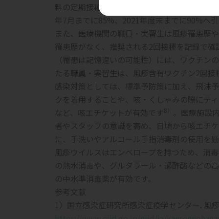
料の定期接種を実施するなど、対策を講じてい
年7月までに85%、2021年度末までに90%
また、医療機関の職員・実習生は風疹罹患歴や
罹患歴がなく、推奨される2回接種を記録で確
（罹患は記憶違いの可能性）には、ワクチンの
たる職員・実習生は、風疹含有ワクチン2回接
感染対策としては、
標準予防策に加え、飛沫予
クを着用することや、咳・くしゃみの際にティ
8）
など、咳エチケットが有効です
。医療施設
者やスタッフの意識を高め、日頃から咳エチケ
に、手洗いやアルコール手指消毒剤の使用を励
風疹ウイルスはエンベロープを持つため、消毒
の熱水消毒や、グルタラール・過酢酸などの高
の中水準消毒薬が有効です。
参考文献
1）国立感染症研究所感染症疫学センター. 風疹とは
https://www.niid.go.jp/niid/ja/kansennohana