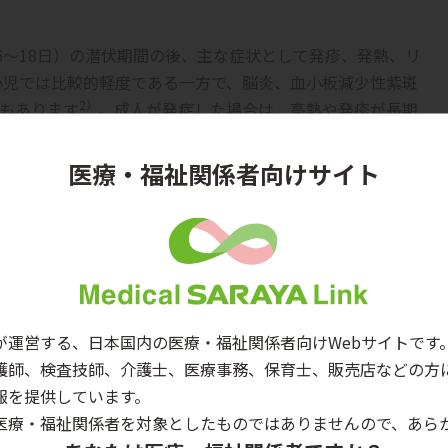
6～18日）の潜伏期間の後、主な症状として発疹、発熱、リ
小児では比較的軽度である一方で、脳炎、血小板減少性紫斑
2）
もあります
。成人が発症した場合は、高熱や発疹が長期
2）
いため軽視できない疾患です
。ただし、風疹ウイルスに
1）
～30%程度みられます
。
医療・福祉関係者向けサイト
患することにより、風疹ウイルスが胎児に感染し、出生児に
1）
含む様々な症状を呈する症候群です
。風疹が流行する年
4）
ています
。
発生頻度は、妊娠1ヶ月で50％以上、2ヶ月で35％、3ヶ月
生頻度が高くなっています。母親が無症状（不顕性感染）であっ
患および白内障は妊娠初期3ヶ月以内の母親が感染すること
が運営する、日本国内の医療・福祉関係者向けWebサイトです
も出現し、その多くは高度難聴となります。
護師、検査技師、介護士、医療事務、保育士、販売店などの方
報を提供しています。
医療・福祉関係者を対象としたものではありませんので、あら
を吸い込むことによる
飛沫感染
が主な感染経路ですが、ウイ