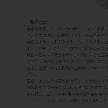
風疹とは
風疹は風疹ウイルス（Rubella Virus）
き起こす急性の発疹性感染症で、通常春先から
風疹ウイルスはトガウイルス科ルビウイルス属に
1）
ロープを有します
。自然界ではヒトのみで
風疹の症状は不顕性感染から、脳炎などの重篤
1）
です
。風疹に感受性のある妊娠20週頃まで
どを引き起こす
先天性風疹症候群（congenital r
1,2）
。
風疹および先天性風疹症候群は、感染症法の5
先天性風疹症候群と診断した場合は7日以内に
学校保健安全法では第2種の学校感染症に定め
ただし、病状によって、感染の恐れがないと医