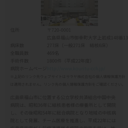
住所
〒720-0001
広島県福山市御幸町大字上岩成148番1
病床数
277床（一般271床 結核6床）
全職員数
469名
手術件数
1800件（平成22年度）
病院ホームページ
http://www.kouritu-cch.jp/
※上記のリンク先ウェブサイトはサラヤ株式会社の個人情報保護方針
は適用されません。リンク先の個人情報保護方針をご確認ください。
広島県福山市に位置する公立学校共済組合中国中央
病院は、昭和36年に結核患者様の療養所として開院
し、その後昭和54年に総合病院となり地域の中核病
院として発展、チーム医療を推進し、平成22年には
広島県指定がん診療連携拠点病院の指定を受け、地