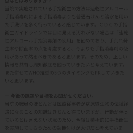
点などはありますか？
当院で実施されている手指衛生の方法は速乾性アルコール
手指消毒剤による手指消毒よりも普通石けんと流水を用い
た手洗いを多く行っていると感じています。ＣＤＣの手指
衛生ガイドラインでは目に見える汚れがない場合は「速乾
性アルコール手指消毒剤の使用」を勧めており、手荒れ発
生率や除菌率の点を考慮すると、今よりも手指消毒剤の使
用があって然るべきであると思います。そのため、正しい
情報を共有し周知徹底を図っていきたいと考えています。
また併せてWHO推奨の5つのタイミングもPRしていきた
いと思います。
－ 今後の課題や目標をお聞かせください。
当院の職員のほとんどは医療従事者が病原微生物の伝播経
路になることの知識はきちんと得ていますが、行動が伴っ
ているとは言えない状況のため、今後は積極的に手指衛生
を実施してもらうための動機付けが大切だと考えていま