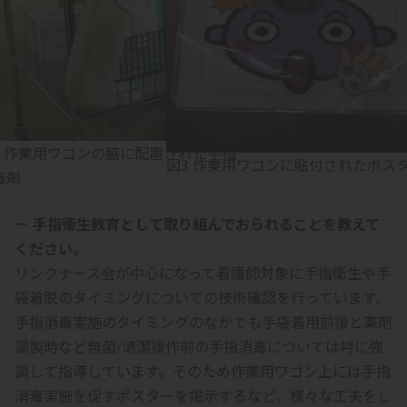
2 作業用ワゴンの脇に配置された手指
図3 作業用ワゴンに貼付されたポス
毒剤
－ 手指衛生教育として取り組んでおられることを教えて
ください。
リンクナース会が中心になって看護師対象に手指衛生や手
袋着脱のタイミングについての技術確認を行っています。
手指消毒実施のタイミングのなかでも手袋着用前後と薬剤
調製時など無菌/清潔操作前の手指消毒については特に強
調して指導しています。そのため作業用ワゴン上には手指
消毒実施を促すポスターを掲示するなど、様々な工夫をし