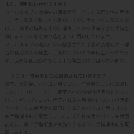
また、評判はいかがですか？
ジェルタイプでは指先の消毒が不十分になる可能性を考慮
し、手に薬液を取ったら最初に十分に手のひらに薬液を延
ばし、両手の指先を十分に消毒してから手首を含む手指全
体にまんべんなく擦り込むように周知しています。
ジェルタイプの導入に伴い懸念された手袋の装着時の不都
合や使用カスの発生、手あれについての声は上がっておら
ず、良好な使用感のもとに手指衛生に取り組んでいます。
－ サニサーラＷをどこに設置されていますか？
個室、大部屋、パソコン用ワゴン、作業用ワゴンに設置し
ています（図１、２）。病室内への設置は標準的となって
いますが、パソコンに代表される共用機器については汚染
されやすく交差汚染の原因となるためパソコン用ワゴンに
も手指消毒剤を配置しました。また作業用ワゴンにも処置
前後に、直ぐ手指衛生が実施できるように手指消毒剤を配
置しました。