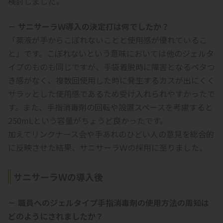
検討しました。
－ サニサーラＷ導入の決定打は何でしたか？
「薬液が手からこぼれないことと使用感が優れているこ
と」です。こぼれないという意味においては他のジェルタ
イプのものも同じですが、手袋着脱時に障害となるベタつ
き感がなく、複数回使用した時に発生するカスが出にくく
サラッとした使用感であるため受け入れられやすかったで
す。また、手指消毒剤の回転や設置スペースを考慮すると
250mLという容量がちょうど良かったです。
加えてリンクナース会や手あれのひどい人の意見を総合的
に反映させた結果、サニサーラＷの採用に至りました。
サニサーラＷの導入後
－ 職員へのジェルタイプ手指消毒剤の使用方法の周知は
どのようにされましたか？