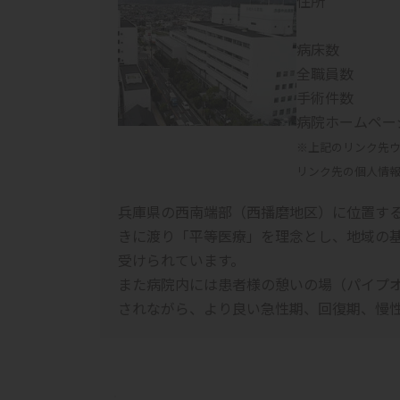
住所
病床数
全職員数
手術件数
病院ホームペー
※上記のリンク先
リンク先の個人情
兵庫県の西南端部（西播磨地区）に位置する
きに渡り「平等医療」を理念とし、地域の基
受けられています。
また病院内には患者様の憩いの場（パイプ
されながら、より良い急性期、回復期、慢