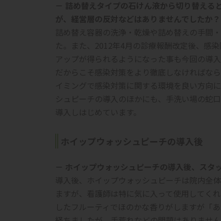
－ 詰め替えタイプの石けん液から切り替える
が、経営層の反対などはありませんでしたか？
詰め替え容器の洗浄・乾燥や詰め替えの手間・
た。また、2012年4月の診療報酬改定後、感
アップが得られるようになった事も今回の導入
だからこそ感染対策をより徹底しなければなら
イミングで感染対策に関する環境を良い方向に
シュピーチの導入のほかにも、手洗い場の蛇口
導入しはじめています。
ホイップウォッシュピーチの導入後
－ ホイップウォッシュピーチの導入後、スタ
導入後、ホイップウォッシュピーチは院内全体
ますが、看護師は特に気に入って使用してくれ
したフルーティでほのかな香りがしますが「あ
経ちましたが、手荒れなどの問題はありません