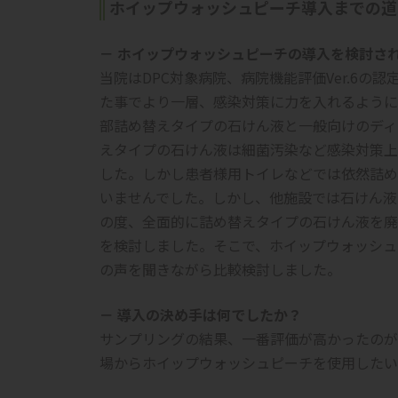
ホイップウォッシュピーチ導入までの道
－ ホイップウォッシュピーチの導入を検討さ
当院はDPC対象病院、病院機能評価Ver.6
た事でより一層、感染対策に力を入れるように
部詰め替えタイプの石けん液と一般向けのディ
えタイプの石けん液は細菌汚染など感染対策上
した。しかし患者様用トイレなどでは依然詰め
いませんでした。しかし、他施設では石けん液
の度、全面的に詰め替えタイプの石けん液を廃
を検討しました。そこで、ホイップウォッシュ
の声を聞きながら比較検討しました。
－ 導入の決め手は何でしたか？
サンプリングの結果、一番評価が高かったのが
場からホイップウォッシュピーチを使用したい