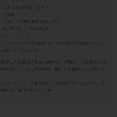
〒678-0241
兵庫県赤穂市惣門町52-6
265床
595人（平成24年8月1日現在）
約2000件（平成23年度）
ジ
http://www.hakuho.or.jp/
ウェブサイトはサラヤ株式会社の個人情報保護方針は適用されません。
報保護方針をご確認ください。
医療法人伯鳳会赤穂中央病院は、昭和37年の発足以来長
幹病院としてDPC対象病院、臨床研修病院などの認定を
オルガンホール、図書館など）が設置され地域の方々に愛
性期医療を提供されています。