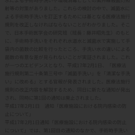
水による手術時手洗いや環境消毒としての紫外線殺菌灯照
射等の対策がありました。これらの検討の中で、滅菌水に
よる手術時手洗いを訂正するためには基となる医療法施行
規則を改正しなければならないことがわかりました。そこ
で、日本手術医学会の研究班（班長：藤井昭先生）のもと
に、手術時手洗いをそれぞれ水道水と滅菌水で実施して手
袋内の菌数の比較を行ったところ、手洗い水の違いによる
菌数の有意な差が見られないことが実証されました。これ
が一つのエビデンスとなり、平成17年2月1日、「医療法
施行規則第二十条第三号中「滅菌手洗い」を「清潔な手洗
い」に改める」とする官報が発表されました。医療法施行
規則の改正内容を解説するため、同日に新たな通知が発出
され、同時に第1回の通知は廃止されました。
平成17年2月1日 通知「医療施設における院内感染の防
止について」
平成17年2月1日通知「医療施設における院内感染の防止
について」では、第1回目の通知のなかで、手術時手洗い