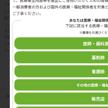
て、医療衛生用品等を適正にご使用いただくための情
どれくらい存在するのか、また、持続的にSTSSの保菌者
一般消費者の方および国外の医療・福祉関係者を対象
となるケースの有無などについては、国内外で具体的な調
ご了承ください。
査が行われていないため、正確な数はわかりません。しか
あなたは医療・福祉関
し、両国において感染者が増加していることは間違いあり
下記に該当する医療・福
ません。
※職種をお選びくだ
今回の通知は、院内感染対策を実施する上で参考資料とし
医師・歯科
て有益な資料ですので、この通知をいかに有効に活用する
か、医療機関が主体的に判断することが求められます。
取材日：2011年8月9日
薬剤師
インタビュー：サラヤ学術部 吉田・龍田・野津
看護師
この記事をシェアする
その他の医療・福
導入事例
販売店