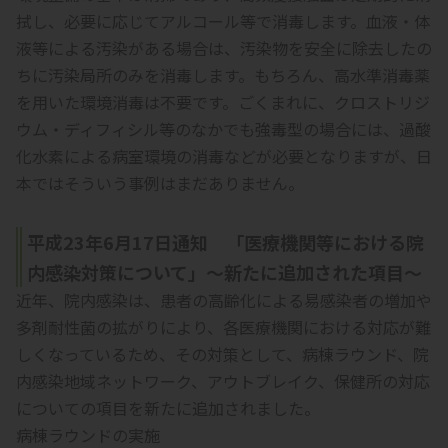
拭し、必要に応じてアルコール等で消毒します。血液・体
液等による汚染がある場合は、汚染物を安全に除去したの
ちに汚染局所のみを消毒します。もちろん、高水準消毒薬
を用いた環境消毒は不要です。ごくまれに、クロストリジ
ウム・ディフィシル等のなかでも強毒型の場合には、過酸
化水素による病室環境の消毒などが必要となりますが、日
本ではそういう事例はまだありません。
平成23年6月17日通知 「医療機関等における院
内感染対策について」～新たに追加された項目～
近年、院内感染は、患者の高齢化による易感染者の増加や
多剤耐性菌の拡がりにより、各医療機関における対応が難
しくなっているため、その対策として、病棟ラウンド、院
内感染地域ネットワーク、アウトブレイク、保健所の対応
についての項目を新たに追加されました。
病棟ラウンドの実施