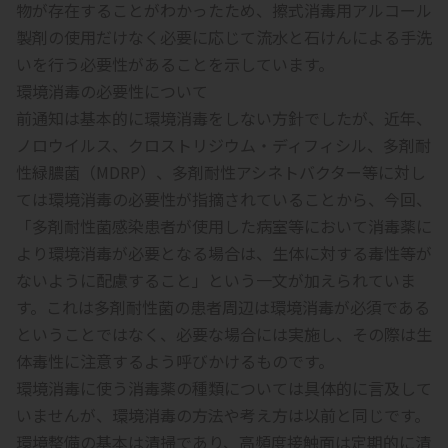
物が存在することがわかったため、擦式消毒用アルコール
製剤の使用だけなく必要に応じて流水と石けんによる手洗
いを行う必要性があることを示しています。
環境消毒の必要性について
前通知は基本的に環境消毒をしない方針でしたが、近年、
ノロウイルス、クロストリジウム・ディフィシル、多剤耐
性緑膿菌（MDRP）、多剤耐性アシネトバクター等に対し
ては環境消毒の必要性が指摘されていることから、今回、
「多剤耐性菌感染患者が使用した病室等において消毒薬に
より環境消毒が必要となる場合は、生体に対する毒性等が
ないように配慮すること」という一文が加えられていま
す。これは多剤耐性菌の患者周辺は環境消毒が必須である
ということではなく、必要な場合には実施し、その際は生
体毒性に注意するよう呼びかけるものです。
環境消毒に使う消毒薬の種類については具体的に言及して
いませんが、環境消毒の方法や考え方は以前と同じです。
環境整備の基本は清掃であり、高頻度接触面は定期的に清