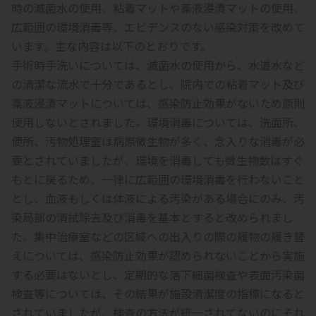
時の滅菌水の使用、粘着マットや薬液浸漬マットの使用、
広範囲の環境消毒等、エビデンスのない感染対策を改めて
います。主な内容は以下のとおりです。
手術時手洗いについては、滅菌水の使用から、水道水など
の清潔な流水で十分であるとし、院内での粘着マット及び
薬液浸漬マットについては、感染防止効果がないため原則
使用しないとされました。環境消毒については、洗面所、
便所、汚物処理室は病原微生物が多く、念入りな消毒が必
要とされていましたが、環境を消毒しても微生物数はすぐ
もとに戻るため、一律に広範囲の環境消毒を行わないこと
とし、血液もしくは体液による汚染がある場合にのみ、汚
染局部の清拭除去及び消毒を基本とすると改められまし
た。集中治療室などの区域への出入りの際の履物の履き替
えについては、感染防止効果が認められないことから実施
する必要はないとし、定期的な落下細菌検査や表面汚染菌
検査等については、その結果が施設清潔度の指標になると
されていましたが、検査の方法が統一されてないのにそれ