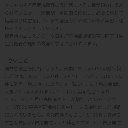
クに参加する医療機関等の専門家による支援が順調に進め
られているか、一定期間、定期的に確認し、必要に応じて
指導及び助言を行い、また都道府県や政令市等と緊密に連
携をとることとしています。
保健所の立ち入り検査や日本病院機能評価受審の際等は厚
生労働省の通知の内容が参考にされています。
さいごに
国立感染症研究所によると、日本におけるSTSSの感染報
告総数は、2013年：207件、2014年：273件、2015：425
件と近年、増加傾向にあります（図1）。この増加要因は
大きく3つ考えられます。1つ目は、高齢社会となり、
STSSにかかり易い高齢者の人口が増加していることで
す。STSSの感染が高齢者に集中している要因はまだ明確
にされていません。また前述のとおり、STSSを引き起こ
す主な要因はA群溶血性レンサ球菌ですが、C, G群溶血性