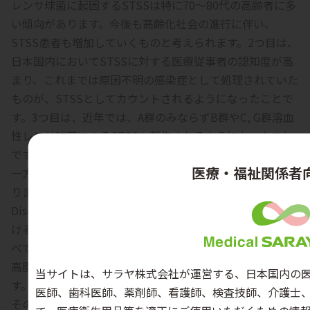
レンサ球菌に起因するSTSSは特に70～80代の高齢者に多
い傾向があります。今後も高齢化社会の進行に伴い、
STSS患者も増加していくものと考えられます。2つ目は、
日本国内においてSTSSに対する医療従事者の認知度が高
まり、これまでは原因不明の感染症として処理されていた
ものが、STSSとしてカウントされるようになったことで
す。3つ目は、近年では、A群のみならずB群やC, G群溶血
性レンサ球菌によるSTSSも報告されるようになったこと
です。
医療・福祉関係者
一方、人口の違いに加えて、STSSの定義自体も若干異な
りますが、米国疾病管理予防センター（Centers for
Disease Control and Prevention：CDC）による米国にお
ける感染報告総数は、毎年約9,000～11,500件で日本に比
べて大幅に多くなっています。これは、米国では糖尿病や
高脂血症のヒトが多いことも関係している可能性がありま
当サイトは、サラヤ株式会社が運営する、日本国内の医
す。
医師、歯科医師、薬剤師、看護師、検査技師、介護士
その他、STSSに感染していても発症しない不顕性感染が