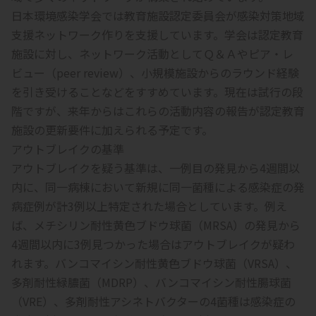
日本環境感染学会では教育施設認定委員会が感染対策地域
支援ネットワーク作りを支援しています。学会は認定教育
施設に対し、ネットワーク活動としてＱ＆Ａやピア・レ
ビュー（peer review）、小規模施設からのラウンド経験
を引き受けることなどをすすめています。現在は試行の段
階ですが、来年からはこれらの活動内容の報告が認定教育
施設の更新要件に加えられる予定です。
アウトブレイクの基準
アウトブレイクを疑う基準は、一例目の発見から4週間以
内に、同一病棟において新規に同一菌種による感染症の発
病症例が計3例以上特定された場合としています。例え
ば、メチシリン耐性黄色ブドウ球菌（MRSA）の発見から
4週間以内に3例見つかった場合はアウトブレイクが疑わ
れます。バンコマイシン耐性黄色ブドウ球菌（VRSA）、
多剤耐性緑膿菌（MDRP）、バンコマイシン耐性腸球菌
（VRE）、多剤耐性アシネトバクターの4菌種は感染症の