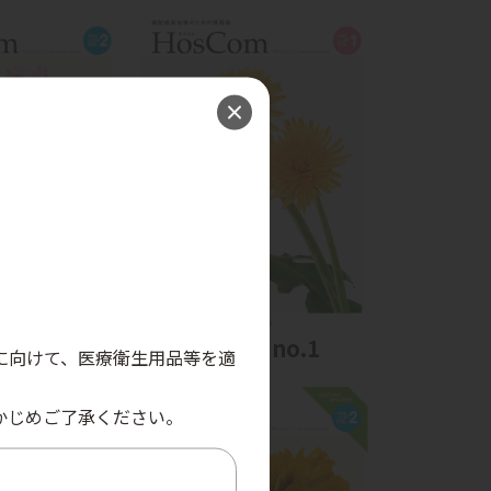
。
22 no.2
2025 vol.22 no.1
に向けて、医療衛生用品等を適
かじめご了承ください。