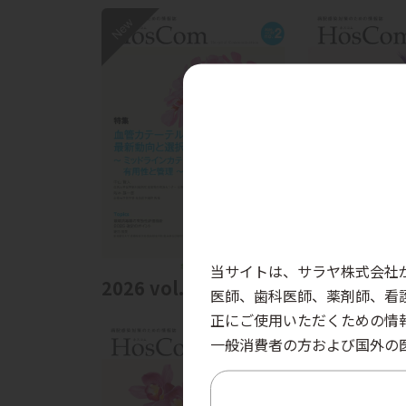
当サイトは、サラヤ株式会社
2026 vol.23 no.2
2026 vol.2
医師、歯科医師、薬剤師、看
正にご使用いただくための情
一般消費者の方および国外の