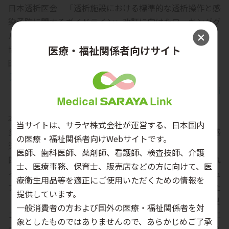
日本透析医会 「透析施設における標準的な透析操作と感
染予防に関するガイドライン」改訂に向けたワーキンググ
ループ
医療・福祉関係者向けサイト
協力. 日本透析医会, 日本透析医学会, 日本腎臓学会, 日本
臨床工学技士会, 日本腎不全看護学会, 日本環境感染学会.
http://www.touseki-
ikai.or.jp/htm/05_publish/doc_m_and_g/20231231_i
nfection_control_guideline.pdf
本ガイドラインは、平成11年に透析施設において劇症肝
当サイトは、サラヤ株式会社が運営する、日本国内
炎が多発し患者が死亡したことから、透析施設での院内感
の医療・福祉関係者向けWebサイトです。
染防止のためのマニュアルとして初版が作成されました。
医師、歯科医師、薬剤師、看護師、検査技師、介護
四訂版からは、各施設の患者背景の違いや施設の要求され
士、医療事務、保育士、販売店などの方に向けて、医
る診療内容の違いに応じて役立てられるように、「マニュ
療衛生用品等を適正にご使用いただくための情報を
アル」から各記述のエビデンスレベルと推奨度が示された
提供しています。
「ガイドライン」に変更されています。六訂版では、新型
一般消費者の方および国外の医療・福祉関係者を対
コロナウイルスの情報が追加された他、梅毒と帯状疱疹に
象としたものではありませんので、あらかじめご了承
ついての項目や超音波プローブの管理などの内容が加わり