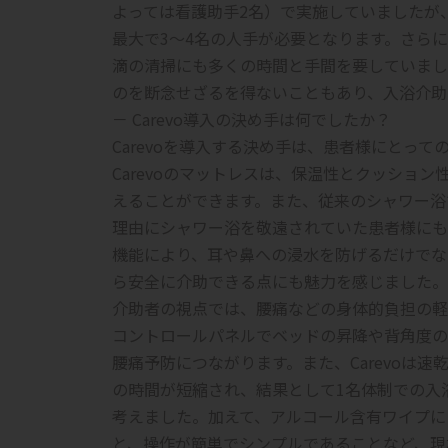
よっては看護助手2名）で実施していましたが
最大で3～4名の人手が必要となります。さら
滴の清掃にも多くの時間と手間を要していまし
のを断念せざるを得ないこともあり、入浴介助
－ Carevo導入の決め手は何でしたか？
Carevoを導入する決め手は、患者様にとっ
Carevoのマットレスは、保温性とクッショ
えることができます。また、従来のシャワー浴
理由にシャワー浴を敬遠されていた患者様にも
機能により、耳や鼻への浸水を防げるだけでな
ら安全に介助できる点にも魅力を感じました。
介助者の視点では、腰痛などの身体的負担の軽
コントロールパネルでベッドの昇降や背角度の
腰痛予防につながります。また、Carevoは
の時間が短縮され、結果として1名体制での入
考えました。加えて、アルコール含有ワイプに
と、操作が簡単でシンプルであることなど、現