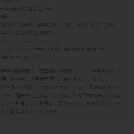
10-8543
田県秋田市広面字蓮沼44-2
00床
一般病床：566床、精神病床：32床、感染症病床：2床)
,544名（2025年11月現在）
tps://www.hos.akita-u.ac.jp/
ウェブサイトはサラヤ株式会社の個人情報保護方針は適用されません。
報保護方針をご確認ください。
の特定機能病院で、高度急性期病院として、重症患者を対
器病、高齢者、周産期医療）に取り組んでいます。
人間性豊かな優れた医療人の育成をする」「地域医療の中
、少子・超高齢社会の変化に対応した専門性の高い医療を
医学科や保健学科（看護学、理学療法学、作業療法学）の
した実習指導を行っています。