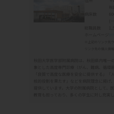
住所
〒0
秋
病床数
6
(
総職員数
1
ホームページ
ht
※上記のリンク先
リンク先の個人情
秋田大学医学部附属病院は、秋田県内唯一
象とした高度専門診療（がん、難病、循環
「良質で高度な医療を安全に提供する」「
核的役割を果たす」などを病院理念に掲げ
提供しています。大学の附属病院として、
教育も担っており、多くの学生に対し充実