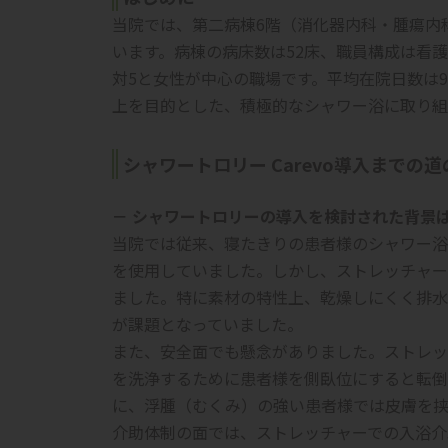
当院では、第二病棟6階（消化器内科・腫瘍内科）
います。病棟の病床数は52床、職員構成は看護師
対5と女性が中心の職場です。平均在院日数は9
上を目的とした、積極的なシャワー浴に取り組
シャワートロリー Carevo導入までの道
－ シャワートロリーの導入を検討された背景
当院では従来、寝たきりの患者様のシャワー浴
を使用していました。しかし、ストレッチャー
ました。特に素材の特性上、乾燥しにくく排水
が課題となっていました。
また、安全面でも懸念がありました。ストレッ
を洗浄するために患者様を側臥位にすると転倒
に、浮腫（むくみ）の強い患者様では皮膚を挟
介助体制の面では、ストレッチャーでの入浴介