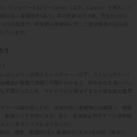
でシャワートロリーCarevo（以下、Carevo）を導入して
34名、看護助手5名で、平均年齢は33.5歳、男女比は約1
～11日程度で、終末期の患者様に対して症状緩和やQOL向
んでいます。
のり
は？
にはシャワー浴用ストレッチャー（以下、ストレッチャー）
は構造が複雑で清掃に手間がかかる上、経年劣化も進んでい
も不便だったため、サビやカビが発生するなど衛生面の管理
チャーは幅が狭いため、体格の良い患者様には窮屈で、背部
・転落リスクを伴います。また、転落防止用手すりの操作時
んでしまうリスクもありました。
助は、通常、看護師1名と看護助手1名の2名体制（場合に