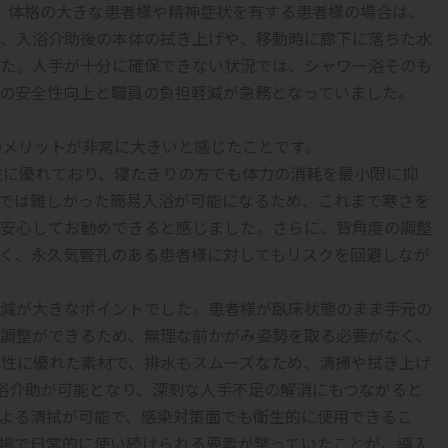
、体格の大きな患者様や精神症状を有する患者様の場合は、
に、入浴介助後の本体の拭き上げや、移動時に廊下に落ちた水
た。人手が十分に確保できない状況では、シャワー浴そのも
の安全性向上と職員の負担軽減が急務となっていました。
てのメリットが非常に大きいと感じたことです。
ン性に優れており、寝たきりの方でも体力の消耗を最小限に抑
では難しかった簡易入浴が可能になるため、これまで寒さを
安心してお勧めできると感じました。さらに、背角度の調整
く、永久気管孔のある患者様に対してもリスクを回避しなが
減が大きなポイントでした。患者様が臥床状態のまま手元の
調整ができるため、無理な前かがみ姿勢を取る必要がなく、
速乾性に優れた素材で、排水もスムーズなため、清掃や拭き上げ
浴介助が可能となり、深刻な人手不足の解消にもつながると
よる清拭が可能で、感染対策面でも衛生的に使用できるこ
場で日常的に使い続けられる要素が整っていたことが、導入